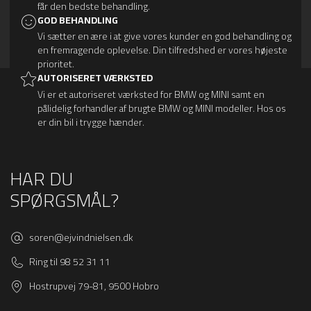
får den bedste behandling.
GOD BEHANDLING
Vi sætter en ære i at give vores kunder en god behandling og
en fremragende oplevelse. Din tilfredshed er vores højeste
prioritet.
AUTORISERET VÆRKSTED
Vi er et autoriseret værksted for BMW og MINI samt en
pålidelig forhandler af brugte BMW og MINI modeller. Hos os
er din bil i trygge hænder.
HAR DU
SPØRGSMÅL?
soren@ejvindnielsen.dk
Ring til 98 52 31 11
Hostrupvej 79-81, 9500 Hobro