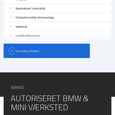
fjernbetjent centrallås
fuldautomatisk klimaanlæg
læderrat
multifunktionsrat
splitbagsæde
Se video af bilen
sædevarme
tågelygter
SERVICE
AUTORISERET BMW &
MINI VÆRKSTED