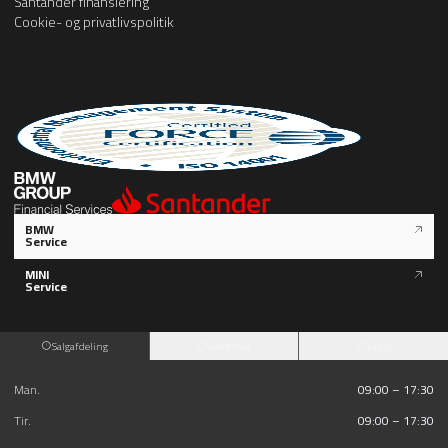
Santander finansiering
Cookie- og privatlivspolitik
BMW
Service
MINI
Service
Salgafdeling
Værksted
Lager
Man.
09:00 – 17:30
Tir.
09:00 – 17:30