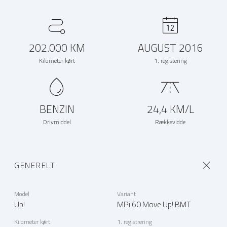
202.000 KM
AUGUST 2016
Kilometer kørt
1. registering
BENZIN
24,4 KM/L
Drivmiddel
Rækkevidde
GENERELT
Model
Variant
Up!
MPi 60 Move Up! BMT
Kilometer kørt
1. registrering