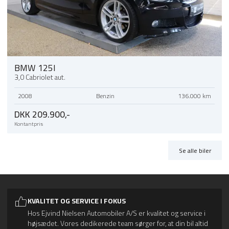
BMW 125I
3,0 Cabriolet aut.
2008
Benzin
136.000 km
DKK 209.900,-
Kontantpris
Se alle biler
KVALITET OG SERVICE I FOKUS
Hos Ejvind Nielsen Automobiler A/S er kvalitet og service i
højsædet. Vores dedikerede team sørger for, at din bil altid