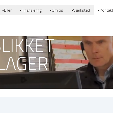
•
Biler
•
Finansiering
•
Om os
•
Værksted
•
Kontak
BLIKKET
 LAGER