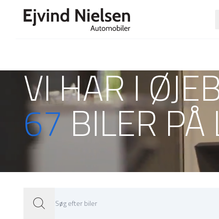
VI HAR I ØJE
67
BILER PÅ