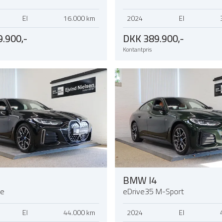
El
16.000 km
2024
El
.900,-
DKK 389.900,-
Kontantpris
BMW I4
ve
eDrive35 M-Sport
El
44.000 km
2024
El