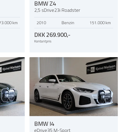
BMW Z4
2,5 sDrive23i Roadster
73.000 km
2010
Benzin
151.000 km
DKK 269.900,-
Kontantpris
BMW I4
eDrive35 M-Sport