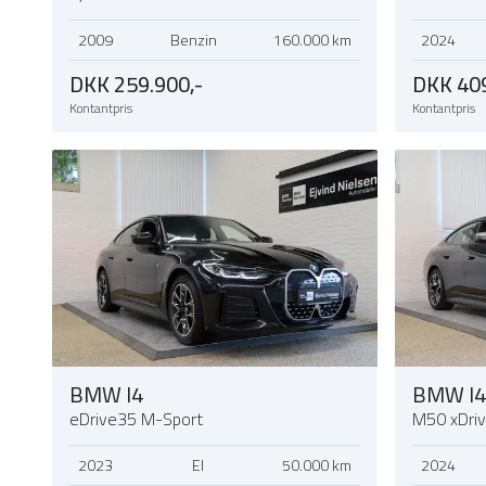
2009
Benzin
160.000 km
2024
DKK 259.900,-
DKK 409
Kontantpris
Kontantpris
BMW I4
BMW I4
eDrive35 M-Sport
M50 xDri
2023
El
50.000 km
2024