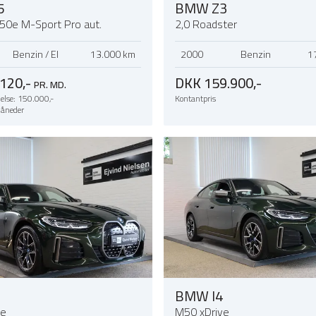
5
BMW Z3
e50e M-Sport Pro aut.
2,0 Roadster
Benzin / El
13.000 km
2000
Benzin
1
120,-
DKK 159.900,-
PR. MD.
else: 150.000,-
Kontantpris
måneder
BMW I4
ve
M50 xDrive