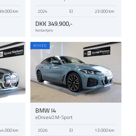
39.000 km
2024
El
23.000 km
DKK 349.900,-
Kontantpris
NYHED
BMW I4
eDrive40 M-Sport
44.000 km
2026
El
13.000 km