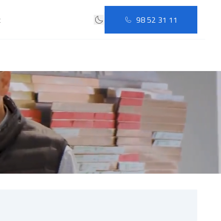
t
98 52 31 11