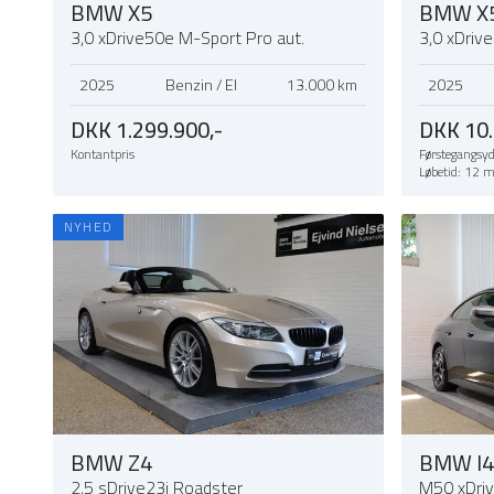
BMW X5
BMW X
3,0 xDrive50e M-Sport Pro aut.
3,0 xDriv
2025
Benzin / El
13.000 km
2025
DKK 1.299.900,-
DKK 10.
Kontantpris
Førstegangsyd
Løbetid: 12 
NYHED
BMW Z4
BMW I4
2,5 sDrive23i Roadster
M50 xDri