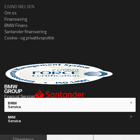
EJVIND NIELSEN
Om os
Finansiering
BMW Finans
Santander finansiering
Cookie- og privatlivspolitik
BMW
Service
MINI
Service
Salgafdeling
Værksted
Lager