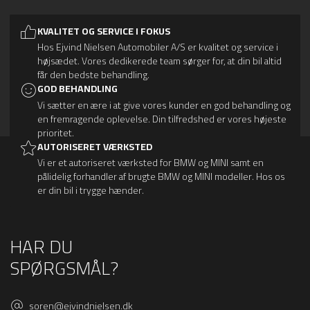
KVALITET OG SERVICE I FOKUS
Hos Ejvind Nielsen Automobiler A/S er kvalitet og service i
højsædet. Vores dedikerede team sørger for, at din bil altid
får den bedste behandling.
GOD BEHANDLING
Vi sætter en ære i at give vores kunder en god behandling og
en fremragende oplevelse. Din tilfredshed er vores højeste
prioritet.
AUTORISERET VÆRKSTED
Vi er et autoriseret værksted for BMW og MINI samt en
pålidelig forhandler af brugte BMW og MINI modeller. Hos os
er din bil i trygge hænder.
HAR DU
SPØRGSMÅL?
soren@ejvindnielsen.dk