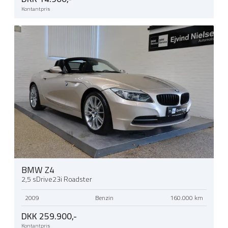
Kontantpris
BMW Z4
2,5 sDrive23i Roadster
2009
Benzin
160.000 km
DKK 259.900,-
Kontantpris