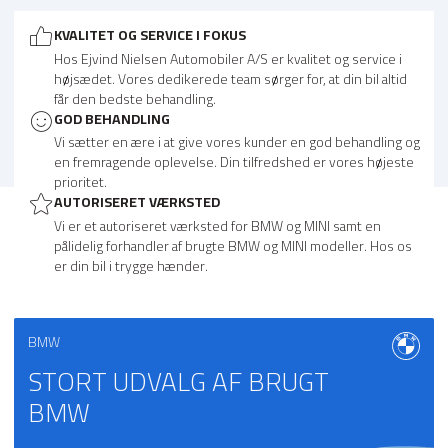
KVALITET OG SERVICE I FOKUS
Hos Ejvind Nielsen Automobiler A/S er kvalitet og service i
højsædet. Vores dedikerede team sørger for, at din bil altid
får den bedste behandling.
GOD BEHANDLING
Vi sætter en ære i at give vores kunder en god behandling og
en fremragende oplevelse. Din tilfredshed er vores højeste
prioritet.
AUTORISERET VÆRKSTED
Vi er et autoriseret værksted for BMW og MINI samt en
pålidelig forhandler af brugte BMW og MINI modeller. Hos os
er din bil i trygge hænder.
BMW
STORT UDVALG AF BRUGT
BMW