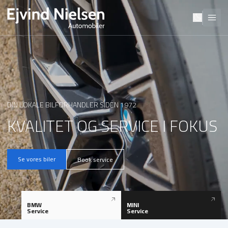
DIN LOKALE BILFORHANDLER SIDEN 1972
KVALITET OG SERVICE I FOKUS
Se vores biler
Book service
BMW
MINI
Service
Service