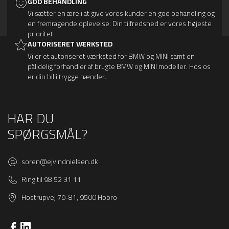
GOD BEHANDLING
Vi sætter en ære i at give vores kunder en god behandling og
en fremragende oplevelse. Din tilfredshed er vores højeste
prioritet.
AUTORISERET VÆRKSTED
Vi er et autoriseret værksted for BMW og MINI samt en
pålidelig forhandler af brugte BMW og MINI modeller. Hos os
er din bil i trygge hænder.
HAR DU
SPØRGSMÅL?
soren@ejvindnielsen.dk
Ring til 98 52 31 11
Hostrupvej 79-81, 9500 Hobro