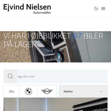
VI HAR I ØJEBLIKKET
67
BILER
PÅ LAGER
Alle
Mærke