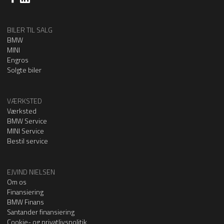
BILER TIL SALG
BMW
MINI
Engros
Solgte biler
VÆRKSTED
Værksted
BMW Service
MINI Service
Bestil service
EJVIND NIELSEN
Om os
Finansiering
BMW Finans
Santander finansiering
Cookie- og privatlivspolitik