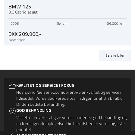
BMW 125I
3,0 Cabriolet aut.
2008
Benzin
136.000 km
DKK 209.900,-
Kontantpris
Se alle biler
KVALITET OG SERVICE I FOKUS
Hos Ejvind Nielsen Automobiler A/S er kvalitet og service i
højsædet. Vores dedikerede team sørger for, at din bil altid
får den bedste behandling.
GOD BEHANDLING
Vi sætter en ære i at give vores kunder en god behandling og
en fremragende oplevelse. Din tilfredshed er vores højeste
prioritet.