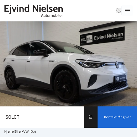
SOLGT
Kontakt rådgiver
Hjem
/
Biler
/
VW ID.4