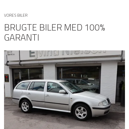
parkeringssensor (for)
VORES BILER
skiltegenkendelse
BRUGTE BILER MED 100%
svingbart anhængertræk (manuel)
GARANTI
sædevarme
varmepumpe