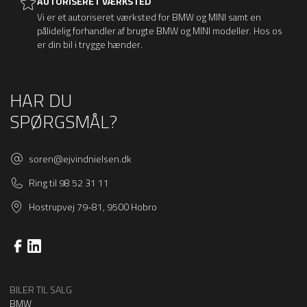
AUTORISERET VÆRKSTED
Vi er et autoriseret værksted for BMW og MINI samt en
pålidelig forhandler af brugte BMW og MINI modeller. Hos os
er din bil i trygge hænder.
HAR DU
SPØRGSMÅL?
soren@ejvindnielsen.dk
Ring til 98 52 31 11
Hostrupvej 79-81, 9500 Hobro
BILER TIL SALG
BMW