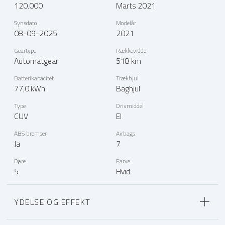
120.000
Marts 2021
Synsdato
Modelår
08-09-2025
2021
Geartype
Rækkevidde
Automatgear
518 km
Batterikapacitet
Trækhjul
77,0 kWh
Baghjul
Type
Drivmiddel
CUV
El
ABS bremser
Airbags
Ja
7
Døre
Farve
5
Hvid
YDELSE OG EFFEKT