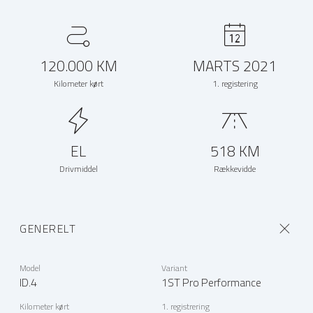
120.000 KM
MARTS 2021
Kilometer kørt
1. registering
EL
518 KM
Drivmiddel
Rækkevidde
GENERELT
Model
Variant
ID.4
1ST Pro Performance
Kilometer kørt
1. registrering