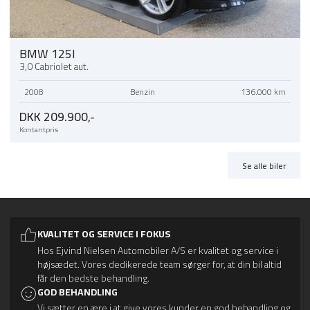
BMW 125I
3,0 Cabriolet aut.
2008
Benzin
136.000 km
DKK 209.900,-
Kontantpris
Se alle biler
KVALITET OG SERVICE I FOKUS
Hos Ejvind Nielsen Automobiler A/S er kvalitet og service i
højsædet. Vores dedikerede team sørger for, at din bil altid
får den bedste behandling.
GOD BEHANDLING
Vi sætter en ære i at give vores kunder en god behandling og