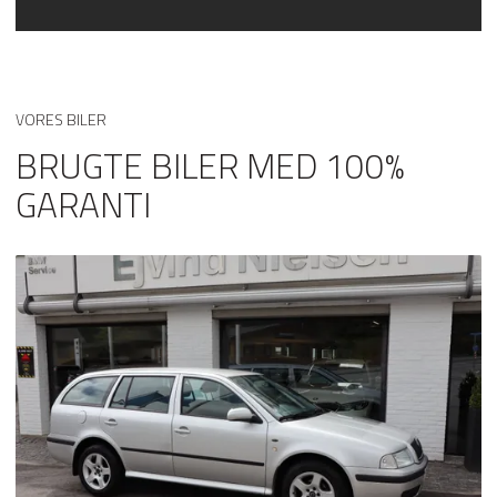
kørecomputer
læderindtræk
læderrat
VORES BILER
BRUGTE BILER MED 100%
multifunktionsrat
GARANTI
musikstreaming via Bluetooth
navigation
parkeringssensor (bag)
parkeringssensor (for)
Regnsensor
skiltegenkendelse
sportssæder
sædevarme