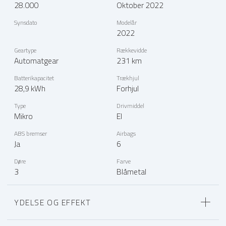
28.000
Oktober 2022
Synsdato
Modelår
2022
Geartype
Rækkevidde
Automatgear
231 km
Batterikapacitet
Trækhjul
28,9 kWh
Forhjul
Type
Drivmiddel
Mikro
El
ABS bremser
Airbags
Ja
6
Døre
Farve
3
Blåmetal
YDELSE OG EFFEKT