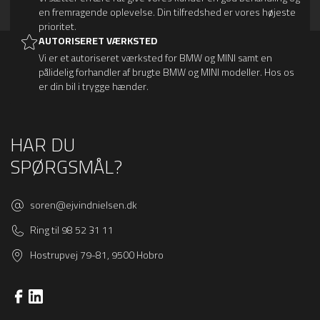
en fremragende oplevelse. Din tilfredshed er vores højeste
prioritet.
AUTORISERET VÆRKSTED
Vi er et autoriseret værksted for BMW og MINI samt en
pålidelig forhandler af brugte BMW og MINI modeller. Hos os
er din bil i trygge hænder.
HAR DU
SPØRGSMÅL?
soren@ejvindnielsen.dk
Ring til 98 52 31 11
Hostrupvej 79-81, 9500 Hobro