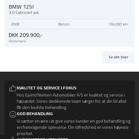
BMW 125I
3,0 Cabriolet aut.
2008
Benzin
136.000 km
DKK 209.900,-
Kontantpris
Se alle biler
KVALITET OG SERVICE I FOKUS
Hos Ejvind Nielsen Automobiler A/S er kvalitet og service i
højsædet. Vores dedikerede team sørger for, at din bil altid
får den bedste behandling.
GOD BEHANDLING
Vi sætter en ære i at give vores kunder en god behandling og
en fremragende oplevelse. Din tilfredshed er vores højeste
prioritet.