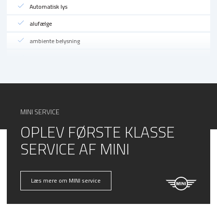
Automatisk lys
alufælge
ambiente belysning
automatgear
automatisk nedblændeligt bakspejl
bakkamera
digitalt cockpit
MINI SERVICE
OPLEV FØRSTE KLASSE
dæktryksmåler
SERVICE AF MINI
dæktryksystem
el-klapbare sidespejle
el-ruder
Læs mere om MINI service
el-soltag
fjernbetjent centrallås