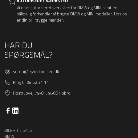
AUTORISERET VÆRKSTED
Vi er et autoriseret værksted for BMW og MINI samt en
pålidelig forhandler af brugte BMW og MINI modeller. Hos os
er din bil i trygge hænder.
HAR DU
SPØRGSMÅL?
soren@ejvindnielsen.dk
Ring til 98 52 31 11
Hostrupvej 79-81, 9500 Hobro
BILER TIL SALG
BMW