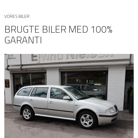
fuldautomatisk klimaanlæg
VORES BILER
glastag
BRUGTE BILER MED 100%
håndfri til mobil
GARANTI
kørecomputer
læderrat
multifunktionsrat
musikstreaming via Bluetooth
parkeringssensor (bag)
sportssæder
stofindtræk