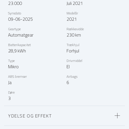
23.000
Juli 2021
Synsdato
Modelår
09-06-2025
2021
Geartype
Rækkevidde
Automatgear
230 km
Batterikapacitet
Trækhjul
28,9 kWh
Forhjul
Type
Drivmiddel
Mikro
El
ABS bremser
Airbags
Ja
6
Døre
3
YDELSE OG EFFEKT