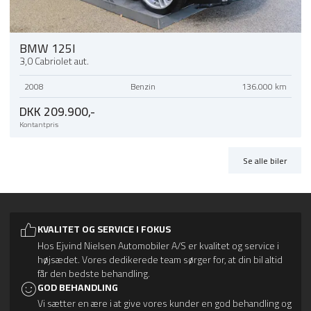
BMW 125I
3,0 Cabriolet aut.
2008
Benzin
136.000 km
DKK 209.900,-
Kontantpris
Se alle biler
KVALITET OG SERVICE I FOKUS
Hos Ejvind Nielsen Automobiler A/S er kvalitet og service i
højsædet. Vores dedikerede team sørger for, at din bil altid
får den bedste behandling.
GOD BEHANDLING
Vi sætter en ære i at give vores kunder en god behandling og