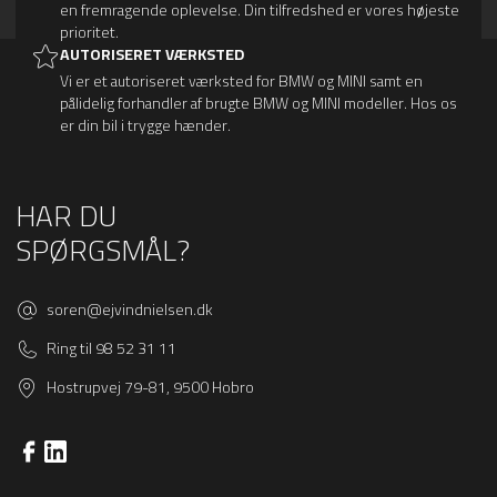
en fremragende oplevelse. Din tilfredshed er vores højeste
prioritet.
AUTORISERET VÆRKSTED
Vi er et autoriseret værksted for BMW og MINI samt en
pålidelig forhandler af brugte BMW og MINI modeller. Hos os
er din bil i trygge hænder.
HAR DU
SPØRGSMÅL?
soren@ejvindnielsen.dk
Ring til 98 52 31 11
Hostrupvej 79-81, 9500 Hobro