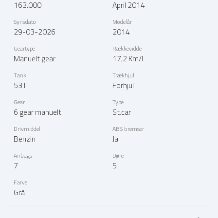
163.000
April 2014
Synsdato
Modelår
29-03-2026
2014
Geartype
Rækkevidde
Manuelt gear
17,2 Km/l
Tank
Trækhjul
53 l
Forhjul
Gear
Type
6 gear manuelt
St.car
Drivmiddel
ABS bremser
Benzin
Ja
Airbags
Døre
7
5
Farve
Grå