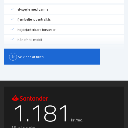
el-spejle med varme
fjernbetjent centrallås
højdejusterbare forsæder
håndfri til mobil
ISOFIX
Se video af bilen
kørecomputer
multifunktionsrat
musikstreaming via Bluetooth
parkeringssensor (bag)
1.181
ratvarme
stofindtræk
kr./md.
sædevarme
Månedlig ydelse