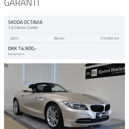
GARANTI
BILEN ER PÅ VEJ HJEM
KONTAKT OS FOR EN FREMVISNING!
SKODA OCTAVIA
98 52 31 11
1,6 Classic Combi
2003
Benzin
215.000 km
DKK 14.900,-
Kontantpris