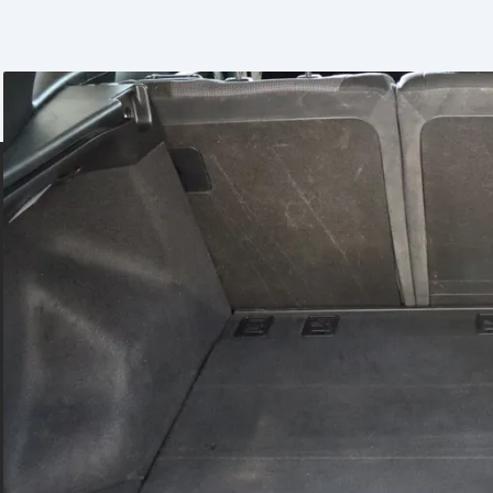
ngssensor (bag),
æder, el-sidespejle,
r