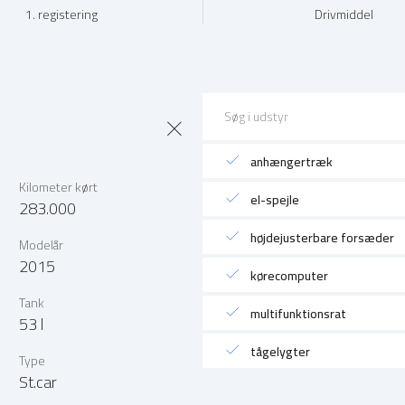
1. registering
Drivmiddel
anhængertræk
Kilometer kørt
el-spejle
283.000
højdejusterbare forsæder
Modelår
2015
kørecomputer
Tank
multifunktionsrat
53 l
tågelygter
Type
St.car