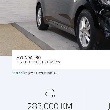
HYUNDAI I30
1,6 CRDi 110 XTR CW Eco
/
/
Se alle biler
Hjem
Biler
Hyundai i30
283.000 KM