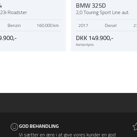
4
BMW 325D
e23i Roadster
2,0 Touring Sport Line aut.
Benzin
160.000 km
2017
Diesel
2
.900,-
DKK 149.900,-
Kontantpris
GOD BEHANDLING
Vi sætter en ære i at give vores kunder en god