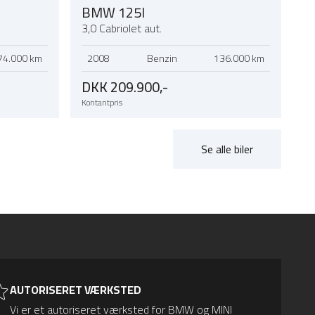
BMW 125I
3,0 Cabriolet aut.
74.000 km
2008
Benzin
136.000 km
DKK 209.900,-
Kontantpris
Se alle biler
AUTORISERET VÆRKSTED
Vi er et autoriseret værksted for BMW og MINI