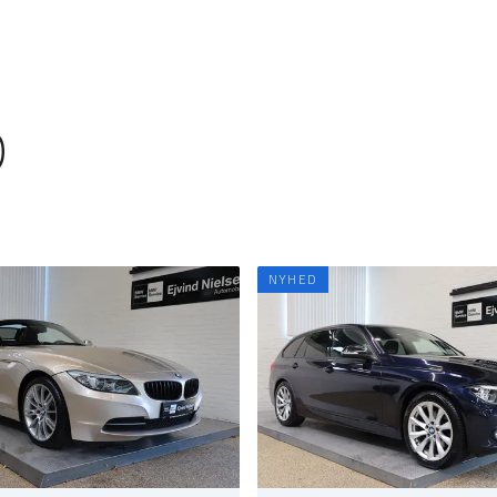
D
NYHED