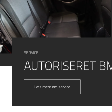
SERVICE
AUTORISERET B
Læs mere om service