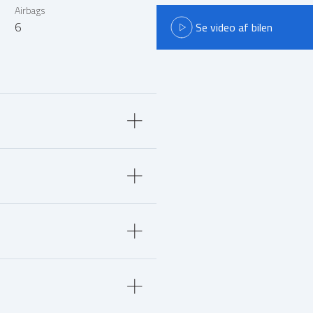
Airbags
6
Se video af bilen
Trækhjul
Forhjul
0-100 km/t
Bredde
11,8 sek
178 cm