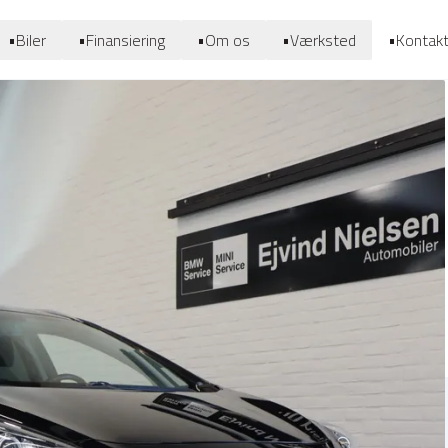
•
Biler
•
Finansiering
•
Om os
•
Værksted
•
Kontak