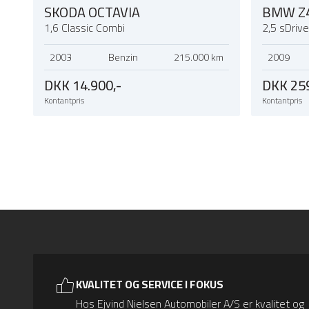
SKODA OCTAVIA
BMW Z
1,6 Classic Combi
2,5 sDriv
2003
Benzin
215.000 km
2009
DKK 14.900,-
DKK 259
Kontantpris
Kontantpris
KVALITET OG SERVICE I FOKUS
Hos Ejvind Nielsen Automobiler A/S er kvalitet og