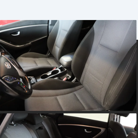
Lavpristilbud / engrospris til cvr.nr
( uden garanti og reklamationsret )
Prisen er uden nr. plader
2 zone klima, træk, multifunktionsrat, tågelygter, parkeri
musikstreaming via bluetooth, varme i rat, højdejust. fors
sædevarme, 4x el-ruder, cd/radio, fartpilot, kørecompute