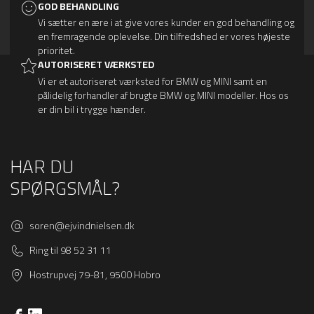
GOD BEHANDLING
Vi sætter en ære i at give vores kunder en god behandling og
en fremragende oplevelse. Din tilfredshed er vores højeste
prioritet.
AUTORISERET VÆRKSTED
Vi er et autoriseret værksted for BMW og MINI samt en
pålidelig forhandler af brugte BMW og MINI modeller. Hos os
er din bil i trygge hænder.
HAR DU
SPØRGSMÅL?
soren@ejvindnielsen.dk
Ring til 98 52 31 11
Hostrupvej 79-81, 9500 Hobro