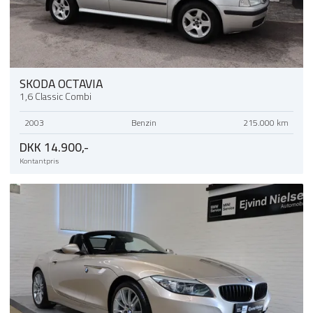
parkeringssensor (for)
skiltegenkendelse
sportssæder
svingbart anhængertræk (elektrisk)
SKODA OCTAVIA
1,6 Classic Combi
sædevarme
2003
Benzin
215.000 km
trådløs mobilopladning
DKK 14.900,-
Kontantpris