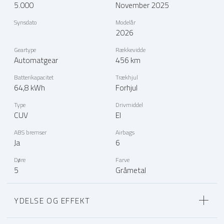
5.000
November 2025
Synsdato
Modelår
2026
Geartype
Rækkevidde
Automatgear
456 km
Batterikapacitet
Trækhjul
64,8 kWh
Forhjul
Type
Drivmiddel
CUV
El
ABS bremser
Airbags
Ja
6
Døre
Farve
5
Gråmetal
YDELSE OG EFFEKT