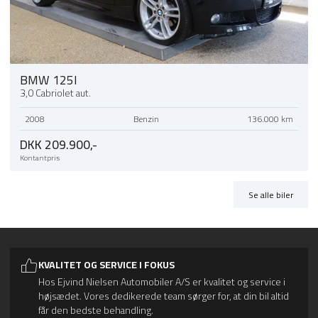
BMW 125I
3,0 Cabriolet aut.
2008
Benzin
136.000 km
DKK 209.900,-
Kontantpris
Se alle biler
KVALITET OG SERVICE I FOKUS
Hos Ejvind Nielsen Automobiler A/S er kvalitet og service i
højsædet. Vores dedikerede team sørger for, at din bil altid
får den bedste behandling.