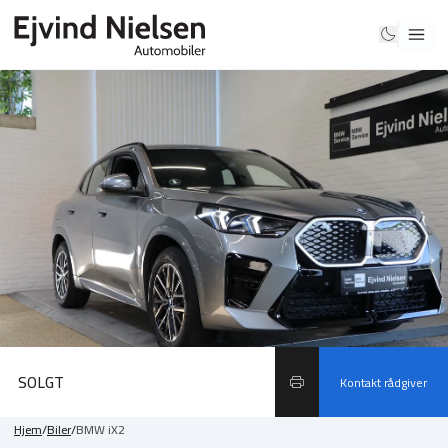
SOLGT
Kontakt rådgiver
Hjem
/
Biler
/
BMW iX2