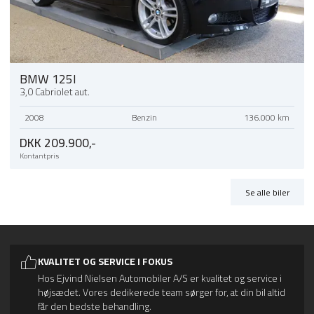
BMW 125I
3,0 Cabriolet aut.
2008
Benzin
136.000 km
DKK 209.900,-
Kontantpris
Se alle biler
KVALITET OG SERVICE I FOKUS
Hos Ejvind Nielsen Automobiler A/S er kvalitet og service i
højsædet. Vores dedikerede team sørger for, at din bil altid
får den bedste behandling.