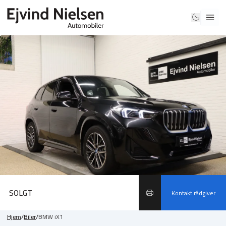
SOLGT
Kontakt rådgiver
Hjem
/
Biler
/
BMW iX1