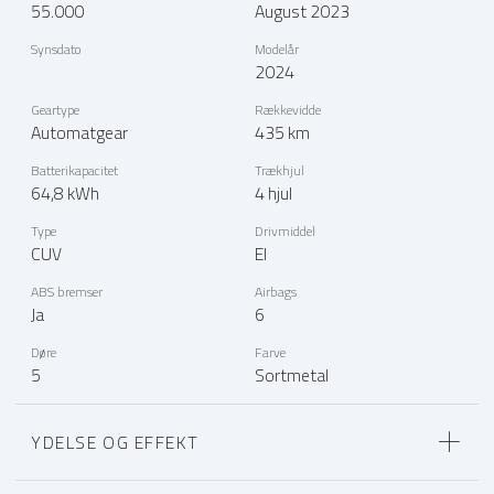
55.000
August 2023
Synsdato
Modelår
2024
Geartype
Rækkevidde
Automatgear
435 km
Batterikapacitet
Trækhjul
64,8 kWh
4 hjul
Type
Drivmiddel
CUV
El
ABS bremser
Airbags
Ja
6
Døre
Farve
5
Sortmetal
YDELSE OG EFFEKT