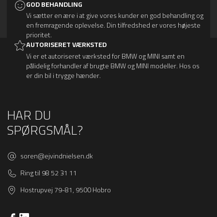
GOD BEHANDLING
Vi sætter en ære i at give vores kunder en god behandling og
en fremragende oplevelse. Din tilfredshed er vores højeste
prioritet.
AUTORISERET VÆRKSTED
Vi er et autoriseret værksted for BMW og MINI samt en
pålidelig forhandler af brugte BMW og MINI modeller. Hos os
er din bil i trygge hænder.
HAR DU
SPØRGSMÅL?
soren@ejvindnielsen.dk
Ring til 98 52 31 11
Hostrupvej 79-81, 9500 Hobro