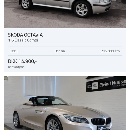
sportssæder
sædevarme
trådløs mobilopladning
SKODA OCTAVIA
1,6 Classic Combi
2003
Benzin
215.000 km
DKK 14.900,-
Kontantpris