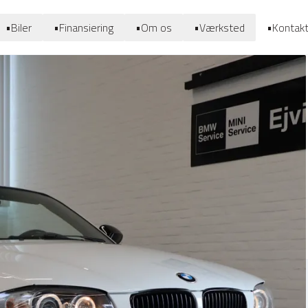
•
Biler
•
Finansiering
•
Om os
•
Værksted
•
Kontak