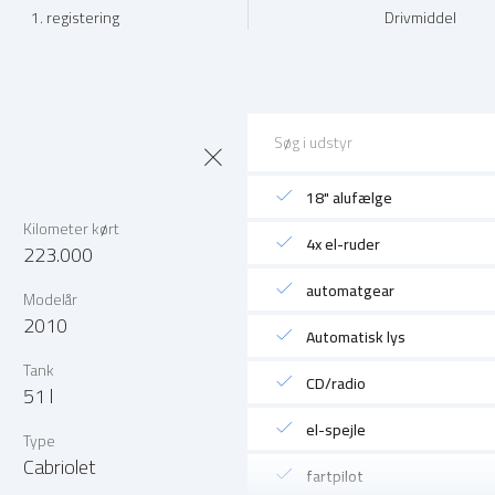
1. registering
Drivmiddel
18" alufælge
Kilometer kørt
4x el-ruder
223.000
automatgear
Modelår
2010
Automatisk lys
Tank
CD/radio
51 l
el-spejle
Type
Cabriolet
fartpilot