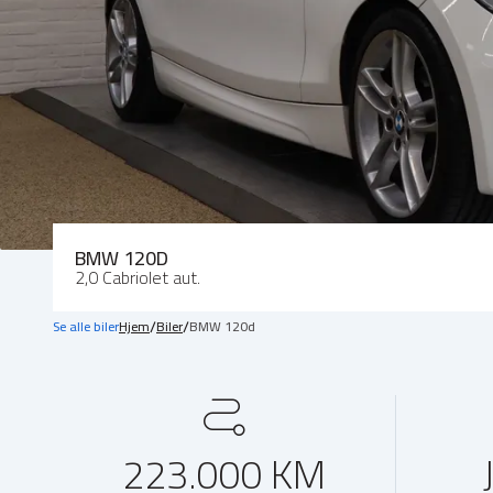
BMW 120D
2,0 Cabriolet aut.
/
/
Se alle biler
Hjem
Biler
BMW 120d
223.000 KM