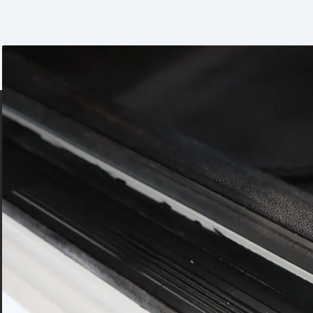
Alle vores BMW'er bliver
sportssæder
 og bliver gennemgået /
sædevarme
xenonlys
bag), parkeringssensor (for),
ow line, læderrat,
. forsæder, mørk
allås, sædevarme, 4x el-ruder,