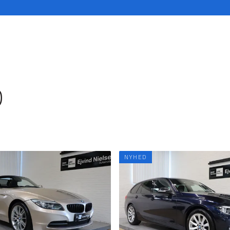
D
NYHED