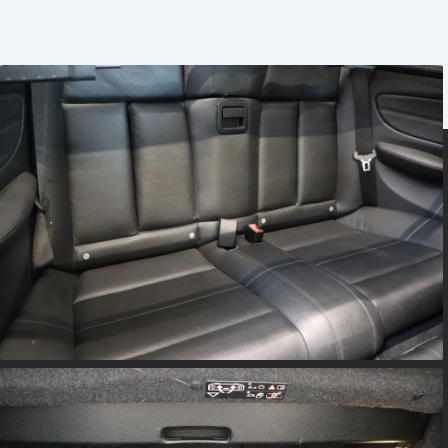
Se vores store udvalg af BMW 'er - ca. 50 stk. på lager. 
leveret med 6 mdr. BMW garanti / 12 mdr. BMW vejhjælp
opdateret på vores Autoriseret BMW værksted.
m-sportspakke, xenonlys, automatgear, parkeringssensor (
fartpilot, 18" alufælge, læderindtræk, hifi højttalere, shad
multifunktionsrat, kørecomputer, sportssæder, højdejust
loftbeklædning, el-sidespejle, fuldaut. klima, fjernb. centr
cd/radio, regnsensor, automatisk lys
BMW Service siden 1978
BMW Finans tilbydes
BMW Service aftale tilbydes
BMW Forsikring tilbydes
Miljøcertificeret ISO 14001