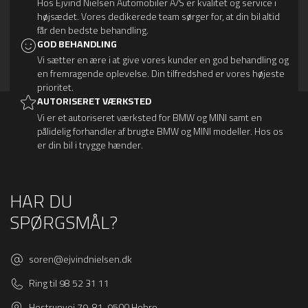
Hos Ejvind Nielsen Automobiler A/S er kvalitet og service i
højsædet. Vores dedikerede team sørger for, at din bil altid
får den bedste behandling.
GOD BEHANDLING
Vi sætter en ære i at give vores kunder en god behandling og
en fremragende oplevelse. Din tilfredshed er vores højeste
prioritet.
AUTORISERET VÆRKSTED
Vi er et autoriseret værksted for BMW og MINI samt en
pålidelig forhandler af brugte BMW og MINI modeller. Hos os
er din bil i trygge hænder.
HAR DU
SPØRGSMÅL?
soren@ejvindnielsen.dk
Ring til 98 52 31 11
Hostrupvej 79-81, 9500 Hobro