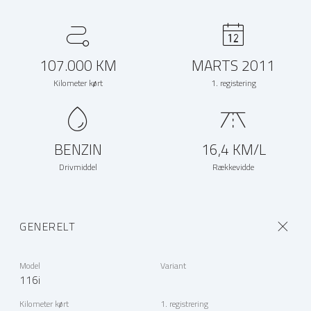
107.000 KM
MARTS 2011
Kilometer kørt
1. registering
BENZIN
16,4 KM/L
Drivmiddel
Rækkevidde
GENERELT
Model
Variant
116i
Kilometer kørt
1. registrering