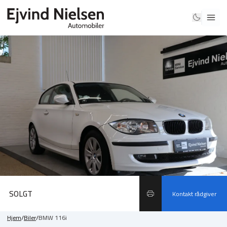
SOLGT
Kontakt rådgiver
Hjem
/
Biler
/
BMW 116i