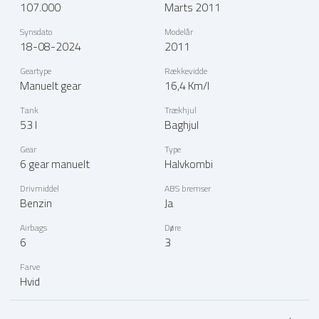
107.000
Marts 2011
Synsdato
Modelår
18-08-2024
2011
Geartype
Rækkevidde
Manuelt gear
16,4 Km/l
Tank
Trækhjul
53 l
Baghjul
Gear
Type
6 gear manuelt
Halvkombi
Drivmiddel
ABS bremser
Benzin
Ja
Airbags
Døre
6
3
Farve
Hvid