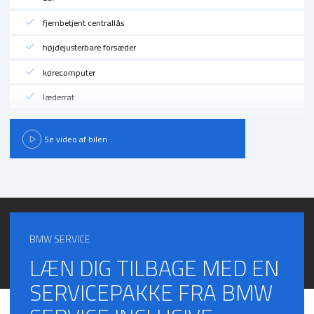
kørecomputer, læderrat, højdejust. forsæder, splitbagsæde,
fjernbetjent centrallås
aircondition, fjernb. centrallås, esp, el-ruder, udv. temp. måler,
armlæn, tågelygter, el-sidespejle
højdejusterbare forsæder
kørecomputer
læderrat
splitbagsæde
Se video af bilen
tågelygter
udvendig temperaturmåler
BMW SERVICE
LÆN DIG TILBAGE MED EN
SERVICEPAKKE FRA BMW